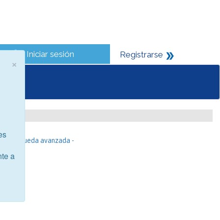
Iniciar sesión
Registrarse
×
es
- Búsqueda avanzada -
nte a