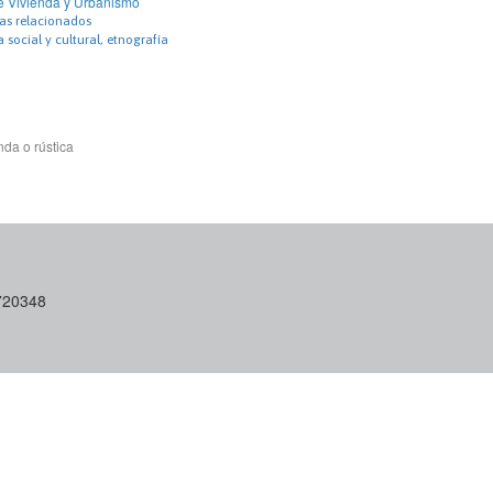
de Vivienda y Urbanismo
as relacionados
 social y cultural, etnografía
da o rústica
6720348