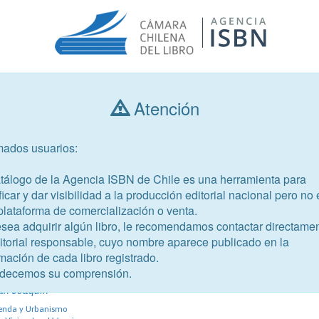
Atención
Consultar libros
mados usuarios:
Año de publicación
Público objetivo
atálogo de la Agencia ISBN de Chile es una herramienta para
ficar y dar visibilidad a la producción editorial nacional pero no 
plataforma de comercialización o venta.
esea adquirir algún libro, le recomendamos contactar directame
ditorial responsable, cuyo nombre aparece publicado en la
mación de cada libro registrado.
-3
decemos su comprensión.
San Joaquín
vienda y Urbanismo