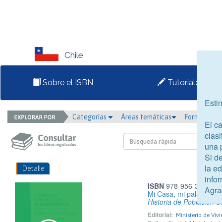
Chile
Sobre el ISBN
Tutoriales
Esti
Categorías
Áreas temáticas
Formato
El c
clasi
una 
Si d
la e
Detalle
infor
ISBN
978-956-395-053
Agra
Mi Casa, mi palacio
Historia de Población 
Editorial:
Ministerio de Vi