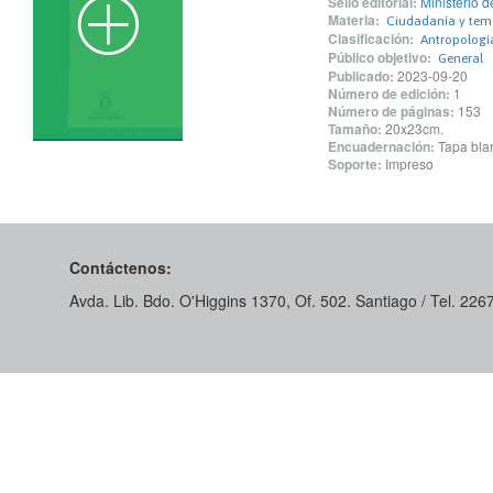
Sello editorial:
Ministerio 
Materia:
Ciudadanía y tem
Clasificación:
Antropología
Público objetivo:
General
Publicado:
2023-09-20
Número de edición:
1
Número de páginas:
153
Tamaño:
20x23cm.
Encuadernación:
Tapa blan
Soporte:
Impreso
Contáctenos:
Avda. Lib. Bdo. O'Higgins 1370, Of. 502. Santiago / Tel. 22