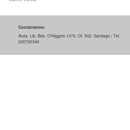
Contáctenos:
Avda. Lib. Bdo. O'Higgins 1370, Of. 502. Santiago / Tel.
226720348