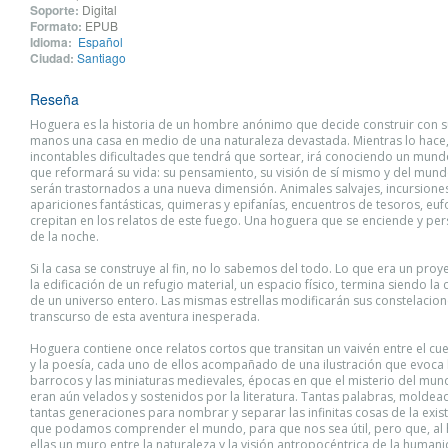
Soporte:
Digital
Formato:
EPUB
Idioma:
Español
Ciudad:
Santiago
Reseña
Hoguera es la historia de un hombre anónimo que decide construir con 
manos una casa en medio de una naturaleza devastada. Mientras lo hace,
incontables dificultades que tendrá que sortear, irá conociendo un mu
que reformará su vida: su pensamiento, su visión de sí mismo y del mund
serán trastornados a una nueva dimensión. Animales salvajes, incursiones
apariciones fantásticas, quimeras y epifanías, encuentros de tesoros, euf
crepitan en los relatos de este fuego. Una hoguera que se enciende y per
de la noche.
Si la casa se construye al fin, no lo sabemos del todo. Lo que era un pro
la edificación de un refugio material, un espacio físico, termina siendo la
de un universo entero. Las mismas estrellas modificarán sus constelacion
transcurso de esta aventura inesperada.
Hoguera contiene once relatos cortos que transitan un vaivén entre el cue
y la poesía, cada uno de ellos acompañado de una ilustración que evoc
barrocos y las miniaturas medievales, épocas en que el misterio del mund
eran aún velados y sostenidos por la literatura. Tantas palabras, molde
tantas generaciones para nombrar y separar las infinitas cosas de la exis
que podamos comprender el mundo, para que nos sea útil, pero que, al h
ellas un muro entre la naturaleza y la visión antropocéntrica de la human