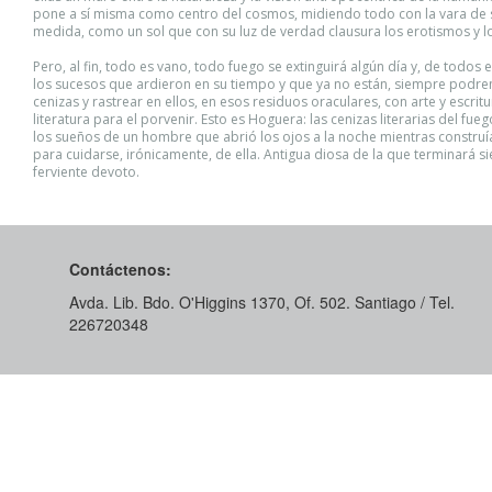
pone a sí misma como centro del cosmos, midiendo todo con la vara de 
medida, como un sol que con su luz de verdad clausura los erotismos y lo
Pero, al fin, todo es vano, todo fuego se extinguirá algún día y, de todos 
los sucesos que ardieron en su tiempo y que ya no están, siempre podre
cenizas y rastrear en ellos, en esos residuos oraculares, con arte y escritu
literatura para el porvenir. Esto es Hoguera: las cenizas literarias del fueg
los sueños de un hombre que abrió los ojos a la noche mientras construí
para cuidarse, irónicamente, de ella. Antigua diosa de la que terminará 
ferviente devoto.
Contáctenos:
Avda. Lib. Bdo. O'Higgins 1370, Of. 502. Santiago / Tel.
226720348