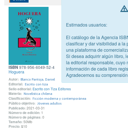
Estimados usuarios:
El catálogo de la Agencia ISB
clasificar y dar visibilidad a l
una plataforma de comercializ
Si desea adquirir algún libro,
la editorial responsable, cuyo
ISBN
978-956-6049-52-4
información de cada libro regis
Hoguera
Agradecemos su comprensión
Autor:
Blanco Pantoja, Daniel
Editorial:
Escrito con tiza
Sello editorial:
Escrito con Tiza Editores
Materia:
Novelística chilena
Clasificación:
Ficción moderna y contemporánea
Público objetivo:
Jóvenes adultos
Publicado:
2021-03-31
Número de edición:
1
Número de páginas:
0
Tamaño:
50Mb
Precio:
$10