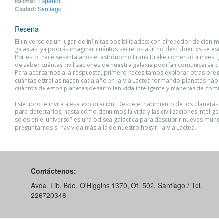
Idioma:
Español
Ciudad:
Santiago
Reseña
El universo es un lugar de infinitas posibilidades: con alrededor de cien m
galaxias, ya podrás imaginar cuántos secretos aún no descubiertos se es
Por esto, hace sesenta años el astrónomo Frank Drake comenzó a investi
de saber cuántas civilizaciones de nuestra galaxia podrían comunicarse 
Para acercarnos a la respuesta, primero necesitamos explorar otras pre
cuántas estrellas nacen cada año en la Vía Láctea formando planetas habi
cuántos de estos planetas desarrollan vida inteligente y maneras de com
Este libro te invita a esa exploración. Desde el nacimiento de los planetas 
para detectarlos, hasta cómo definimos la vida y las civilizaciones intelig
solos en el universo? es una odisea galáctica para descubrir nuevos mun
preguntarnos si hay vida más allá de nuestro hogar, la Vía Láctea.
Contáctenos:
Avda. Lib. Bdo. O'Higgins 1370, Of. 502. Santiago / Tel.
226720348