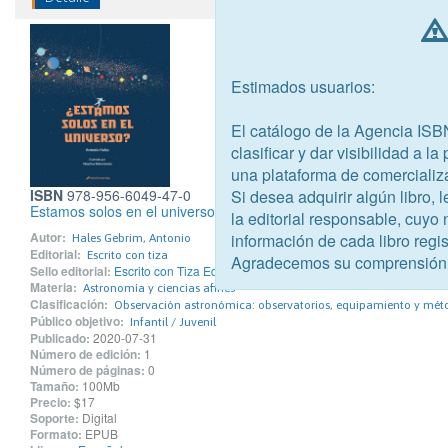
Estimados usuarios:
El catálogo de la Agencia ISB
clasificar y dar visibilidad a l
una plataforma de comercializ
Si desea adquirir algún libro,
ISBN
978-956-6049-47-0
Estamos solos en el universo
la editorial responsable, cuyo
Autor:
información de cada libro regis
Hales Gebrim, Antonio
Editorial:
Escrito con tiza
Agradecemos su comprensión
Sello editorial:
Escrito con Tiza Editores
Materia:
Astronomía y ciencias afines
Clasificación:
Observación astronómica: observatorios, equipamiento y mét
Público objetivo:
Infantil / Juvenil
Publicado:
2020-07-31
Número de edición:
1
Número de páginas:
0
Tamaño:
100Mb
Precio:
$17
Soporte:
Digital
Formato:
EPUB