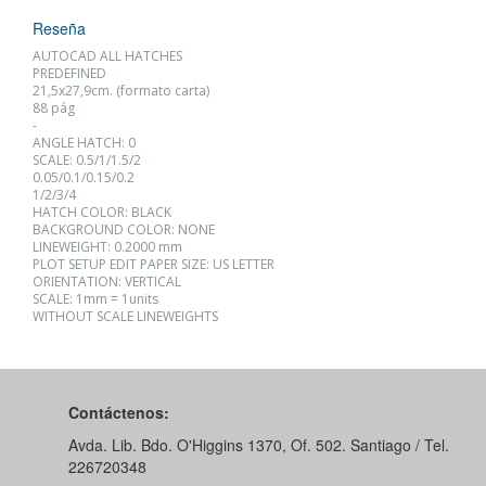
Reseña
AUTOCAD ALL HATCHES
PREDEFINED
21,5x27,9cm. (formato carta)
88 pág
-
ANGLE HATCH: 0
SCALE: 0.5/1/1.5/2
0.05/0.1/0.15/0.2
1/2/3/4
HATCH COLOR: BLACK
BACKGROUND COLOR: NONE
LINEWEIGHT: 0.2000 mm
PLOT SETUP EDIT PAPER SIZE: US LETTER
ORIENTATION: VERTICAL
SCALE: 1mm = 1units
WITHOUT SCALE LINEWEIGHTS
Contáctenos:
Avda. Lib. Bdo. O'Higgins 1370, Of. 502. Santiago / Tel.
226720348