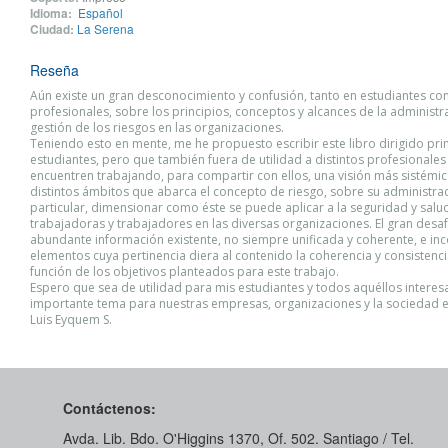
Idioma:
Español
Ciudad:
La Serena
Reseña
Aún existe un gran desconocimiento y confusión, tanto en estudiantes c
profesionales, sobre los principios, conceptos y alcances de la administr
gestión de los riesgos en las organizaciones.
Teniendo esto en mente, me he propuesto escribir este libro dirigido pri
estudiantes, pero que también fuera de utilidad a distintos profesionales
encuentren trabajando, para compartir con ellos, una visión más sistémic
distintos ámbitos que abarca el concepto de riesgo, sobre su administrac
particular, dimensionar como éste se puede aplicar a la seguridad y salud
trabajadoras y trabajadores en las diversas organizaciones. El gran desafío 
abundante información existente, no siempre unificada y coherente, e in
elementos cuya pertinencia diera al contenido la coherencia y consistenc
función de los objetivos planteados para este trabajo.
Espero que sea de utilidad para mis estudiantes y todos aquéllos interes
importante tema para nuestras empresas, organizaciones y la sociedad 
Luis Eyquem S.
Contáctenos:
Avda. Lib. Bdo. O'Higgins 1370, Of. 502. Santiago / Tel.