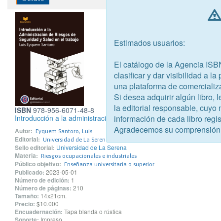
Estimados usuarios:
El catálogo de la Agencia ISB
clasificar y dar visibilidad a l
una plataforma de comercializ
Si desea adquirir algún libro,
la editorial responsable, cuyo
ISBN
978-956-6071-48-8
Introducción a la administración de riesgos de seguridad y salud e
información de cada libro regis
Agradecemos su comprensión
Autor:
Eyquem Santoro, Luis
Editorial:
Universidad de La Serena
Sello editorial:
Universidad de La Serena
Materia:
Riesgos ocupacionales e industriales
Público objetivo:
Enseñanza universitaria o superior
Publicado:
2023-05-01
Número de edición:
1
Número de páginas:
210
Tamaño:
14x21cm.
Precio:
$10.000
Encuadernación:
Tapa blanda o rústica
Soporte:
Impreso