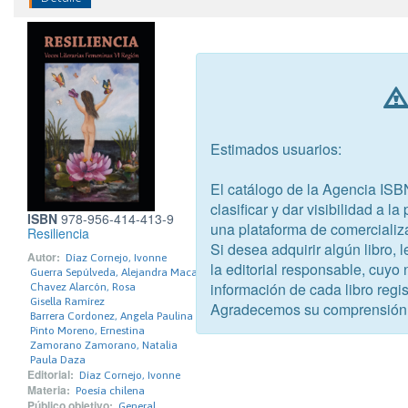
Estimados usuarios:
El catálogo de la Agencia ISB
clasificar y dar visibilidad a l
ISBN
978-956-414-413-9
una plataforma de comercializ
Resiliencia
Si desea adquirir algún libro,
Autor:
Díaz Cornejo, Ivonne
la editorial responsable, cuyo
Guerra Sepúlveda, Alejandra Macarena
información de cada libro regis
Chavez Alarcón, Rosa
Gisella Ramírez
Agradecemos su comprensión
Barrera Cordonez, Angela Paulina
Pinto Moreno, Ernestina
Zamorano Zamorano, Natalia
Paula Daza
Editorial:
Díaz Cornejo, Ivonne
Materia:
Poesía chilena
Público objetivo:
General