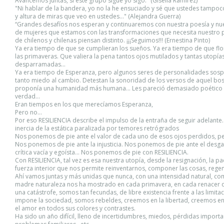
Avancemos juntas, si este grupo sigue yo sigo." (Gisella Ramírez)
"Ni hablar de la bandera, yo no la he ensuciado y sé que ustedes tampoco
y altura de miras que veo en ustedes..." (Alejandra Guerra)
“Grandes desafíos nos esperan y continuaremos con nuestra poesía y nu
de mujeres que estamos con las transformaciones que necesita nuestro p
de chilenos y chilenas piensan distinto. ¡¡¡Seguimos!!! (Ernestina Pinto)
Ya era tiempo de que se cumplieran los sueños. Ya era tiempo de que flo
las primaveras. Que valiera la pena tantos ojos mutilados y tantas utopía
desparramadas…
Ya era tiempo de Esperanza, pero algunos seres de personalidades sosp
tanto miedo al cambio. Detestan la sonoridad de los versos de aquel bo
proponía una humanidad más humana… Les pareció demasiado poético 
verdad…
Eran tiempos en los que merecíamos Esperanza,
Pero no…
Por eso RESILIENCIA describe el impulso de la entraña de seguir adelante.
inercia de la estática paralizada por temores retrógrados
Nos ponemos de pie ante el valor de cada uno de esos ojos perdidos, pe
Nos ponemos de pie ante la injusticia. Nos ponemos de pie ante el desg
crítica vacía y egoísta… Nos ponemos de pie con RESILIENCIA.
Con RESILIENCIA, tal vez es esa nuestra utopía, desde la resignación, la pa
fuerza interior que nos permite reinventarnos, componer las cosas, rege
Ahí vamos juntas y más unidas que nunca, con una intensidad natural, c
madre naturaleza nos ha mostrado en cada primavera, en cada renacer
una catástrofe, somos tan fecundas, de libre existencia frente a las limit
impone la sociedad, somos rebeldes, creemos en la libertad, creemos en 
el amor en todos sus colores y contrastes.
Ha sido un año difícil, lleno de incertidumbres, miedos, pérdidas importa