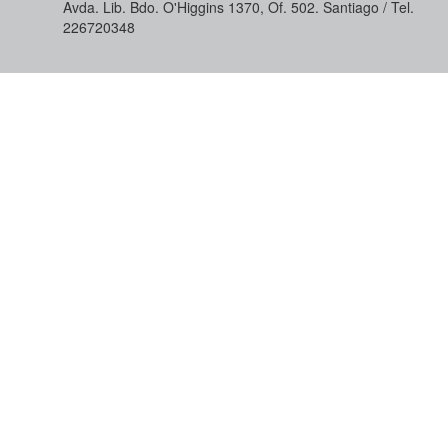
Avda. Lib. Bdo. O'Higgins 1370, Of. 502. Santiago / Tel.
226720348