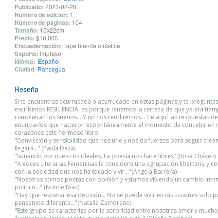
Publicado:
2023-02-28
Número de edición:
1
Número de páginas:
104
Tamaño:
15x22cm.
Precio:
$10.000
Encuadernación:
Tapa blanda o rústica
Soporte:
Impreso
Idioma:
Español
Ciudad:
Rancagua
Reseña
Si te encuentras acurrucada o acurrucado en estas páginas y te pregunta
escribimos RESILIENCIA, es porque tenemos la certeza de que ya era tie
cumplieran los sueños… Y no nos rendiremos… He aquí las respuestas de l
enunciados que nacieron espontáneamente al momento de concebir en 
corazones este hermoso libro:
"Convicción y sensibilidad que nos une y nos da fuerzas para seguir crea
llegará...” (Paula Daza)
"Soñando por nuestros ideales. La poesía nos hace libres” (Rosa Chávez)
"A Voces Literarias Femeninas la considero una agrupación libertaria y
con la sociedad que nos ha tocado vivir..."(Ángela Barrera)
"Nosotras somos poetas con opinión y estamos viviendo un cambio intens
político..." (Ivonne Díaz)
"Hay que respetar esa decisión… No se puede vivir en discusiones solo 
pensamos diferente..."(Natalia Zamorano)
"Este grupo se caracteriza por la sororidad entre nosotras amor y mucho