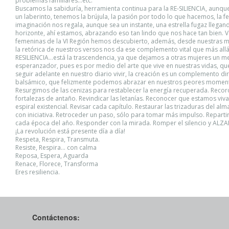
problemas familiares…etc.
Buscamos la sabiduría, herramienta continua para la RE-SILIENCIA, aunque
un laberinto, tenemos la brújula, la pasión por todo lo que hacemos, la fe
imaginación nos regala, aunque sea un instante, una estrella fugaz llegan
horizonte, ahí estamos, abrazando eso tan lindo que nos hace tan bien. Vo
femeninas de la VI Región hemos descubierto, además, desde nuestras 
la retórica de nuestros versos nos da ese complemento vital que más allá
RESILIENCIA…está la trascendencia, ya que dejamos a otras mujeres un m
esperanzador, pues es por medio del arte que vive en nuestras vidas, 
seguir adelante en nuestro diario vivir, la creación es un complemento dir
balsámico, que felizmente podemos abrazar en nuestros peores momen
Resurgimos de las cenizas para restablecer la energía recuperada. Recor
fortalezas de antaño. Revindicar las letanías. Reconocer que estamos viva
espiral existencial. Revisar cada capítulo. Restaurar las trizaduras del al
con iniciativa. Retroceder un paso, sólo para tomar más impulso. Reparti
cada época del año. Responder con la mirada. Romper el silencio y ALZ
¡La revolución está presente día a día!
Respeta, Respira, Transmuta.
Resiste, Respira… con calma
Reposa, Espera, Aguarda
Renace, Florece, Transforma
Eres resiliencia.
Contáctenos: