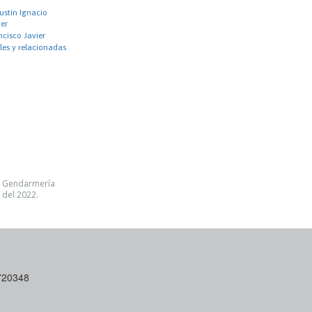
ustín Ignacio
er
ncisco Javier
les y relacionadas
de Gendarmería
 del 2022.
6720348