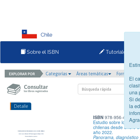
Chile
Sobre el ISBN
Tutoriales
Esti
Categorías
Áreas temáticas
Formato
El c
clasi
una 
Si d
la e
Detalle
infor
ISBN
978-956-414-380
Agra
Estudio sobre los fallec
chilenas desde enero d
año 2022.
Panorama, diagnóstico 