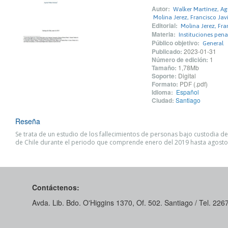
Autor:
Walker Martínez, Ag
Molina Jerez, Francisco Javi
Editorial:
Molina Jerez, Fra
Materia:
Instituciones pena
Público objetivo:
General
Publicado:
2023-01-31
Número de edición:
1
Tamaño:
1,78Mb
Soporte:
Digital
Formato:
PDF (.pdf)
Idioma:
Español
Ciudad:
Santiago
Reseña
Se trata de un estudio de los fallecimientos de personas bajo custodia 
de Chile durante el periodo que comprende enero del 2019 hasta agosto
Contáctenos:
Avda. Lib. Bdo. O'Higgins 1370, Of. 502. Santiago / Tel. 22