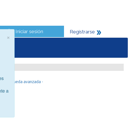
Iniciar sesión
Registrarse
×
es
- Búsqueda avanzada -
nte a