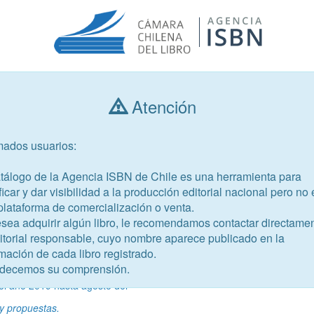
Atención
Consultar libros
mados usuarios:
Año de publicación
Público objetivo
atálogo de la Agencia ISBN de Chile es una herramienta para
ficar y dar visibilidad a la producción editorial nacional pero no 
plataforma de comercialización o venta.
esea adquirir algún libro, le recomendamos contactar directame
ditorial responsable, cuyo nombre aparece publicado en la
mación de cada libro registrado.
-4
decemos su comprensión.
imientos en las cárceles
el año 2019 hasta agosto del
y propuestas.