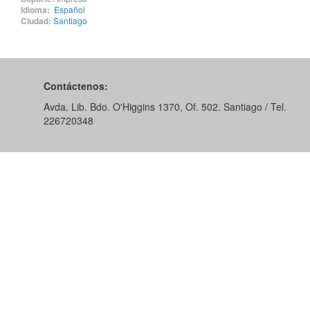
Idioma:
Español
Ciudad:
Santiago
Contáctenos:
Avda. Lib. Bdo. O'Higgins 1370, Of. 502. Santiago / Tel.
226720348