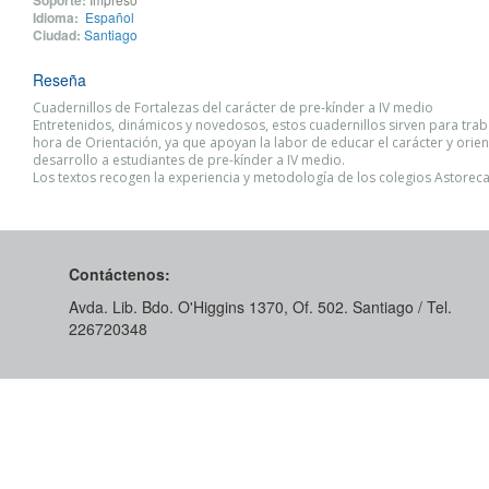
Idioma:
Español
Ciudad:
Santiago
Reseña
Cuadernillos de Fortalezas del carácter de pre-kínder a IV medio
Entretenidos, dinámicos y novedosos, estos cuadernillos sirven para trab
hora de Orientación, ya que apoyan la labor de educar el carácter y orien
desarrollo a estudiantes de pre-kínder a IV medio.
Los textos recogen la experiencia y metodología de los colegios Astorec
Contáctenos:
Avda. Lib. Bdo. O'Higgins 1370, Of. 502. Santiago / Tel.
226720348