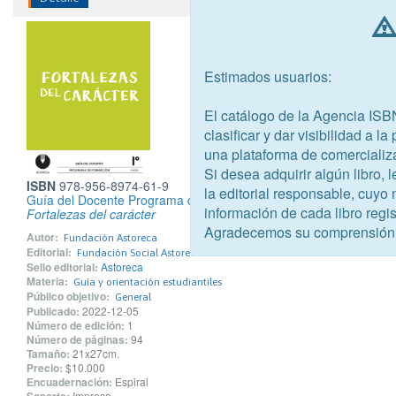
Estimados usuarios:
El catálogo de la Agencia ISB
clasificar y dar visibilidad a l
una plataforma de comercializ
Si desea adquirir algún libro,
ISBN
978-956-8974-61-9
la editorial responsable, cuyo
Guía del Docente Programa de Formación I° medio
información de cada libro regis
Fortalezas del carácter
Agradecemos su comprensión
Autor:
Fundación Astoreca
Editorial:
Fundación Social Astoreca
Sello editorial:
Astoreca
Materia:
Guía y orientación estudiantiles
Público objetivo:
General
Publicado:
2022-12-05
Número de edición:
1
Número de páginas:
94
Tamaño:
21x27cm.
Precio:
$10.000
Encuadernación:
Espiral
Soporte:
Impreso