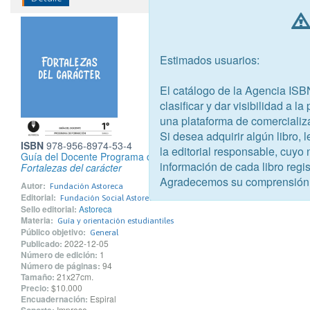
Estimados usuarios:
El catálogo de la Agencia ISB
clasificar y dar visibilidad a l
una plataforma de comercializ
Si desea adquirir algún libro,
ISBN
978-956-8974-53-4
la editorial responsable, cuyo
Guía del Docente Programa de Formación 1° Básico
información de cada libro regis
Fortalezas del carácter
Agradecemos su comprensión
Autor:
Fundación Astoreca
Editorial:
Fundación Social Astoreca
Sello editorial:
Astoreca
Materia:
Guía y orientación estudiantiles
Público objetivo:
General
Publicado:
2022-12-05
Número de edición:
1
Número de páginas:
94
Tamaño:
21x27cm.
Precio:
$10.000
Encuadernación:
Espiral
Soporte:
Impreso