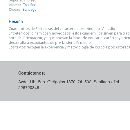
Idioma:
Español
Ciudad:
Santiago
Reseña
Cuadernillos de Fortalezas del carácter de pre-kínder a IV medio
Entretenidos, dinámicos y novedosos, estos cuadernillos sirven para trab
hora de Orientación, ya que apoyan la labor de educar el carácter y orien
desarrollo a estudiantes de pre-kínder a IV medio.
Los textos recogen la experiencia y metodología de los colegios Astorec
Contáctenos:
Avda. Lib. Bdo. O'Higgins 1370, Of. 502. Santiago / Tel.
226720348