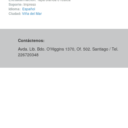
Soporte:
Impreso
Idioma:
Español
Ciudad:
Viña del Mar
Contáctenos:
Avda. Lib. Bdo. O'Higgins 1370, Of. 502. Santiago / Tel.
226720348