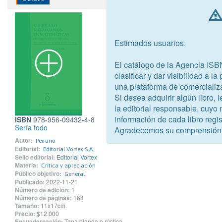
Estimados usuarios:
El catálogo de la Agencia ISB
clasificar y dar visibilidad a l
una plataforma de comercializ
Si desea adquirir algún libro,
la editorial responsable, cuyo
información de cada libro regis
ISBN
978-956-09432-4-8
Sería todo
Agradecemos su comprensión
Autor:
Peirano
Editorial:
Editorial Vortex S.A.
Sello editorial:
Editorial Vortex
Materia:
Crítica y apreciación
Público objetivo:
General
Publicado:
2022-11-21
Número de edición:
1
Número de páginas:
168
Tamaño:
11x17cm.
Precio:
$12.000
Encuadernación:
Tapa blanda o rústica