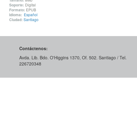
Tamaño:
Soporte:
Digital
Formato:
EPUB
Idioma:
Español
Ciudad:
Santiago
Contáctenos:
Avda. Lib. Bdo. O'Higgins 1370, Of. 502. Santiago / Tel.
226720348