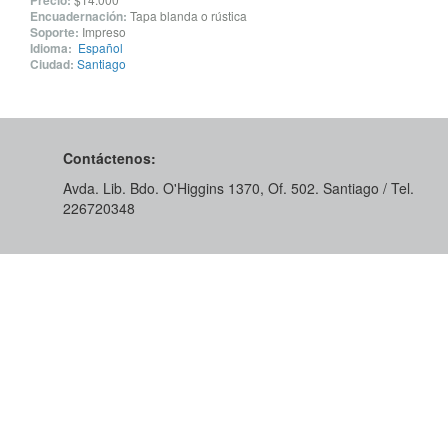
Precio:
Encuadernación:
Tapa blanda o rústica
Soporte:
Impreso
Idioma:
Español
Ciudad:
Santiago
Contáctenos:
Avda. Lib. Bdo. O'Higgins 1370, Of. 502. Santiago / Tel.
226720348