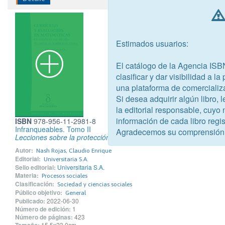
Estimados usuarios:
El catálogo de la Agencia ISB
clasificar y dar visibilidad a l
una plataforma de comercializ
Si desea adquirir algún libro,
la editorial responsable, cuyo
información de cada libro regis
ISBN
978-956-11-2981-8
Infranqueables. Tomo II
Agradecemos su comprensión
Lecciones sobre la protección de derechos humanos en tiempos au
Autor:
Nash Rojas, Claudio Enrique
Editorial:
Universitaria S.A.
Sello editorial:
Universitaria S.A.
Materia:
Procesos sociales
Clasificación:
Sociedad y ciencias sociales
Público objetivo:
General
Publicado:
2022-06-30
Número de edición:
1
Número de páginas:
423
15.5x23.0cm.