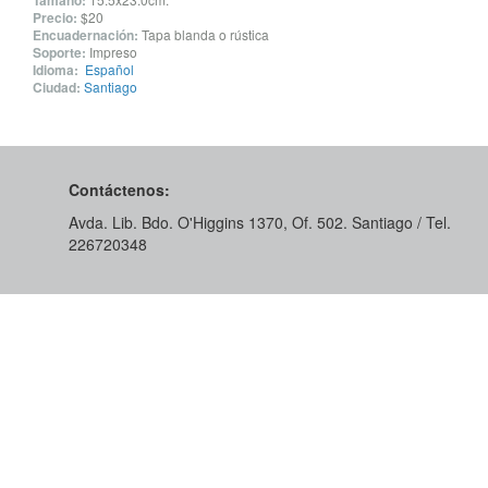
Tamaño:
Precio:
$20
Encuadernación:
Tapa blanda o rústica
Soporte:
Impreso
Idioma:
Español
Ciudad:
Santiago
Contáctenos:
Avda. Lib. Bdo. O'Higgins 1370, Of. 502. Santiago / Tel.
226720348