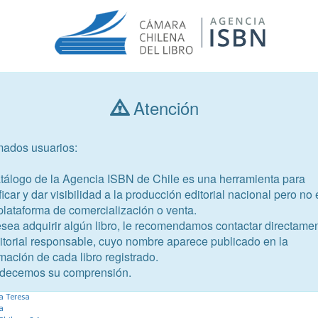
Atención
Consultar libros
mados usuarios:
Año de publicación
Público objetivo
atálogo de la Agencia ISBN de Chile es una herramienta para
ficar y dar visibilidad a la producción editorial nacional pero no 
plataforma de comercialización o venta.
esea adquirir algún libro, le recomendamos contactar directame
ditorial responsable, cuyo nombre aparece publicado en la
mación de cada libro registrado.
-5
decemos su comprensión.
a Teresa
a