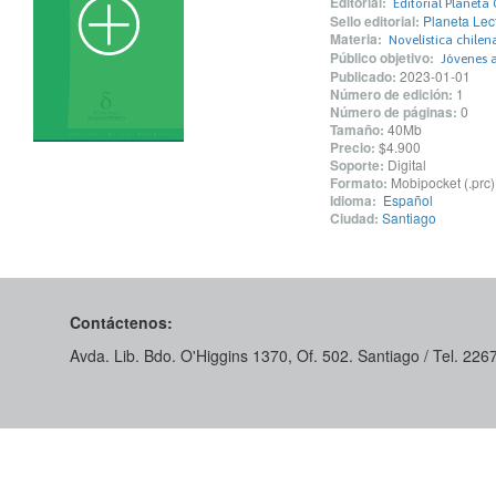
Editorial:
Editorial Planeta 
Sello editorial:
Planeta Lec
Materia:
Novelística chilen
Público objetivo:
Jóvenes 
Publicado:
2023-01-01
Número de edición:
1
Número de páginas:
0
Tamaño:
40Mb
Precio:
$4.900
Soporte:
Digital
Formato:
Mobipocket (.prc)
Idioma:
Español
Ciudad:
Santiago
Contáctenos:
Avda. Lib. Bdo. O'Higgins 1370, Of. 502. Santiago / Tel. 22