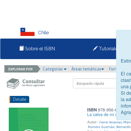
Chile
Sobre el ISBN
Tutoriales
Esti
Categorías
Áreas temáticas
Formato
El c
clasi
una 
Si d
la e
Detalle
infor
ISBN
978-956-6198-05
Agra
La calva de mi abuelo
Autor:
Ferrer Ananías, Marí
Romero Guzmán, Bernardit