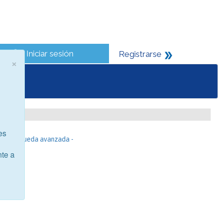
Iniciar sesión
Registrarse
×
es
- Búsqueda avanzada -
nte a