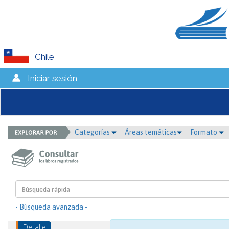
Chile
Iniciar sesión
Categorías
Áreas temáticas
Formato
- Búsqueda avanzada -
Detalle