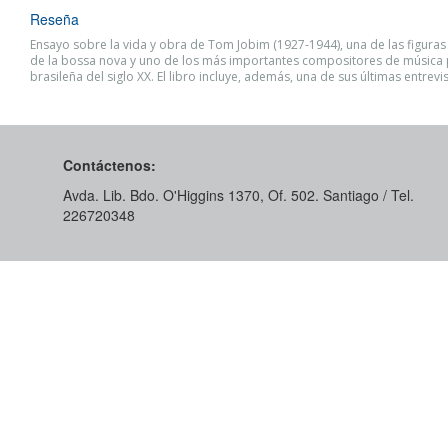
Reseña
Ensayo sobre la vida y obra de Tom Jobim (1927-1944), una de las figura
de la bossa nova y uno de los más importantes compositores de música
brasileña del siglo XX. El libro incluye, además, una de sus últimas entrevis
Contáctenos:
Avda. Lib. Bdo. O'Higgins 1370, Of. 502. Santiago / Tel.
226720348