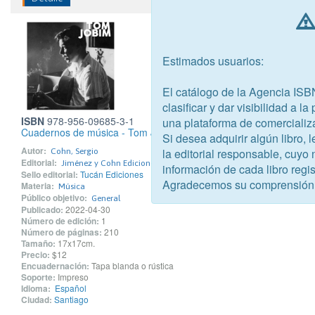
Estimados usuarios:
El catálogo de la Agencia ISB
clasificar y dar visibilidad a l
ISBN
978-956-09685-3-1
una plataforma de comercializ
Cuadernos de música - Tom Jobim
Si desea adquirir algún libro,
Autor:
la editorial responsable, cuyo
Cohn, Sergio
Editorial:
Jiménez y Cohn Ediciones Limitada - Tucán Ediciones
información de cada libro regis
Sello editorial:
Tucán Ediciones
Agradecemos su comprensión
Materia:
Música
Público objetivo:
General
Publicado:
2022-04-30
Número de edición:
1
Número de páginas:
210
Tamaño:
17x17cm.
Precio:
$12
Encuadernación:
Tapa blanda o rústica
Soporte:
Impreso
Idioma:
Español
Ciudad:
Santiago