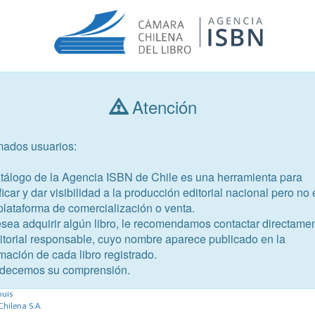
Atención
Consultar libros
mados usuarios:
Año de publicación
Público objetivo
atálogo de la Agencia ISBN de Chile es una herramienta para
ficar y dar visibilidad a la producción editorial nacional pero no 
plataforma de comercialización o venta.
esea adquirir algún libro, le recomendamos contactar directame
ditorial responsable, cuyo nombre aparece publicado en la
mación de cada libro registrado.
-7
decemos su comprensión.
Jekyll y Mr. Hyde
ouis
Chilena S.A.