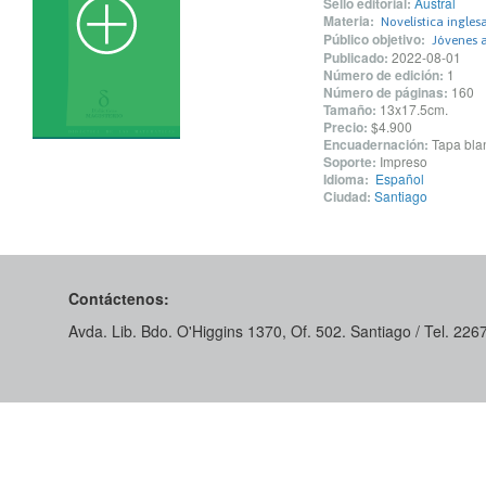
Sello editorial:
Austral
Materia:
Novelística ingles
Público objetivo:
Jóvenes 
Publicado:
2022-08-01
Número de edición:
1
Número de páginas:
160
Tamaño:
13x17.5cm.
Precio:
$4.900
Encuadernación:
Tapa blan
Soporte:
Impreso
Idioma:
Español
Ciudad:
Santiago
Contáctenos:
Avda. Lib. Bdo. O'Higgins 1370, Of. 502. Santiago / Tel. 22