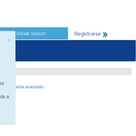
Iniciar sesión
Registrarse
×
es
- Búsqueda avanzada -
nte a