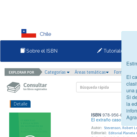
Chile
Sobre el ISBN
Tutoriales
Esti
Categorías
Áreas temáticas
Formato
El c
clasi
una 
Si d
la e
Detalle
infor
ISBN
978-956-6180-06
Agra
El extraño caso del Dr. 
Autor:
Stevenson, Robert L
Editorial:
Editorial Planeta 