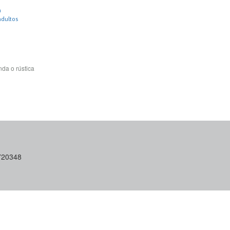
a
adultos
da o rústica
6720348