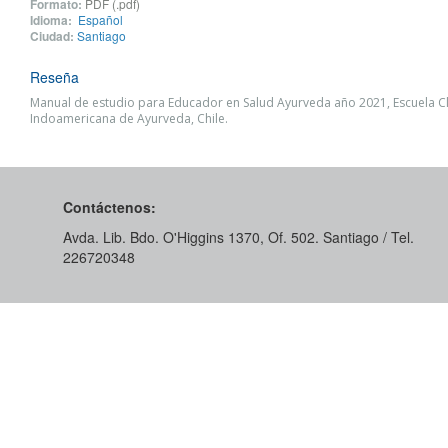
Formato:
PDF (.pdf)
Idioma:
Español
Ciudad:
Santiago
Reseña
Manual de estudio para Educador en Salud Ayurveda año 2021, Escuela Cl
Indoamericana de Ayurveda, Chile.
Contáctenos:
Avda. Lib. Bdo. O'Higgins 1370, Of. 502. Santiago / Tel.
226720348