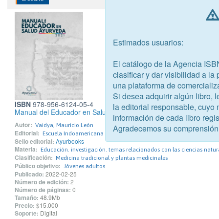
Estimados usuarios:
El catálogo de la Agencia ISB
clasificar y dar visibilidad a l
una plataforma de comercializ
Si desea adquirir algún libro,
ISBN
978-956-6124-05-4
la editorial responsable, cuyo
Manual del Educador en Salud Ayurveda 2021
información de cada libro regis
Autor:
Vaidya, Mauricio León
Agradecemos su comprensión
Editorial:
Escuela Indoamericana de Ayurveda
Sello editorial:
Ayurbooks
Materia:
Educación. investigación. temas relacionados con las ciencias natur
Clasificación:
Medicina tradicional y plantas medicinales
Público objetivo:
Jóvenes adultos
Publicado:
2022-02-25
Número de edición:
2
Número de páginas:
0
Tamaño:
48.9Mb
Precio:
$15.000
Soporte:
Digital