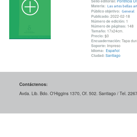
Sello editorial:
Pontificia U
Materia:
Las artes bellas ar
Público objetivo:
General
Publicado:
2022-02-18
Número de edición:
1
Número de páginas:
148
Tamaño:
17x24cm.
Precio:
$0
Encuadernación:
Tapa dur
Soporte:
Impreso
Idioma:
Español
Ciudad:
Santiago
Contáctenos:
Avda. Lib. Bdo. O'Higgins 1370, Of. 502. Santiago / Tel. 22