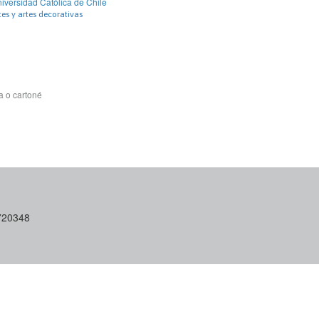
niversidad Católica de Chile
tes y artes decorativas
a o cartoné
6720348