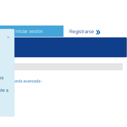
Iniciar sesión
Registrarse
×
es
- Búsqueda avanzada -
nte a