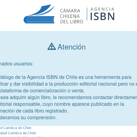
Atención
Consultar libros
mados usuarios:
Año de publicación
Público objetivo
atálogo de la Agencia ISBN de Chile es una herramienta para
ficar y dar visibilidad a la producción editorial nacional pero no 
plataforma de comercialización o venta.
esea adquirir algún libro, le recomendamos contactar directame
ditorial responsable, cuyo nombre aparece publicado en la
mación de cada libro registrado.
-6
decemos su comprensión.
licos
ad Católica de Chile
sidad Católica de Chile