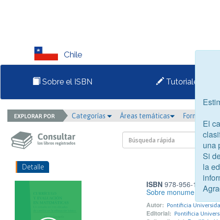
Chile
Sobre el ISBN
Tutoriales
Esti
Categorías
Áreas temáticas
Formato
El c
clasi
una 
Si d
la e
Detalle
infor
ISBN
978-956-14-2924
Agra
Sobre monumentos púb
Autor:
Pontificia Universid
Editorial:
Pontificia Univer