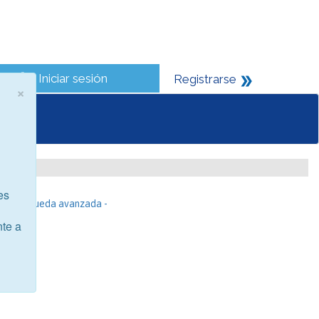
Iniciar sesión
Registrarse
×
es
- Búsqueda avanzada -
nte a