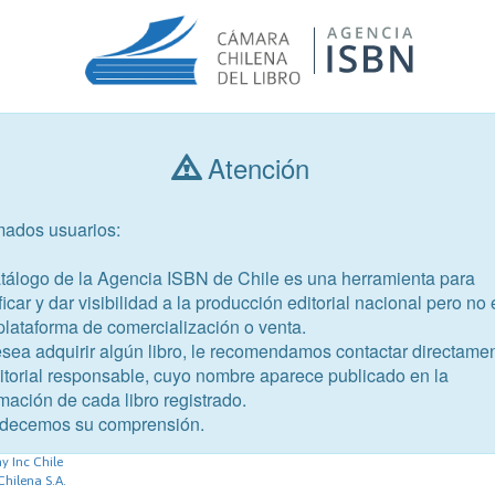
Atención
Consultar libros
mados usuarios:
Año de publicación
Público objetivo
atálogo de la Agencia ISBN de Chile es una herramienta para
ficar y dar visibilidad a la producción editorial nacional pero no 
plataforma de comercialización o venta.
esea adquirir algún libro, le recomendamos contactar directame
ditorial responsable, cuyo nombre aparece publicado en la
mación de cada libro registrado.
-4
decemos su comprensión.
 Inc Chile
Chilena S.A.