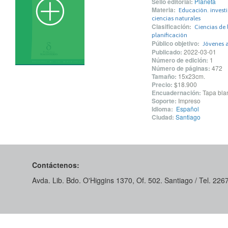
Sello editorial:
Planeta
Materia:
Educación. invest
ciencias naturales
Clasificación:
Ciencias de 
planificación
Público objetivo:
Jóvenes 
Publicado:
2022-03-01
Número de edición:
1
Número de páginas:
472
Tamaño:
15x23cm.
Precio:
$18.900
Encuadernación:
Tapa blan
Soporte:
Impreso
Idioma:
Español
Ciudad:
Santiago
Contáctenos:
Avda. Lib. Bdo. O'Higgins 1370, Of. 502. Santiago / Tel. 22