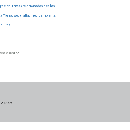
igación. temas relacionados con las
la Tierra, geografía, medioambiente,
adultos
da o rústica
6720348