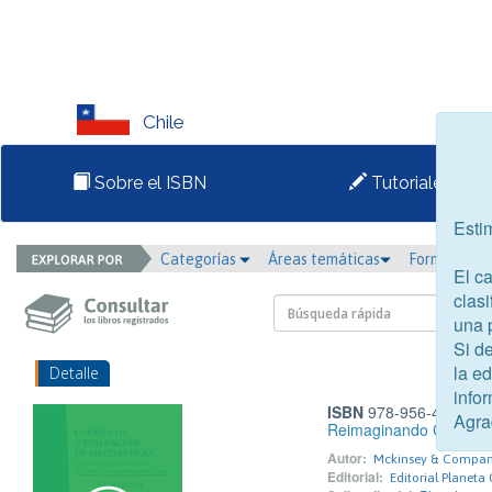
Chile
Sobre el ISBN
Tutoriales
Esti
Categorías
Áreas temáticas
Formato
El c
clasi
una 
Si d
la e
Detalle
infor
ISBN
978-956-408-099
Agra
Reimaginando Chile
Autor:
Mckinsey & Company
Editorial:
Editorial Planeta 