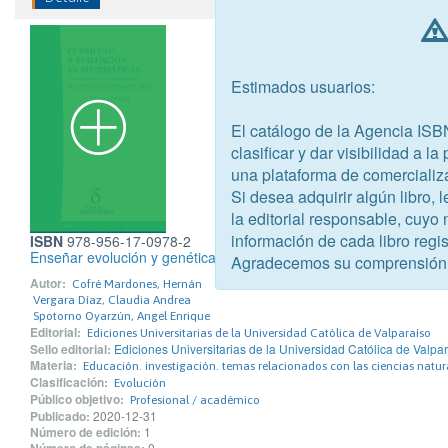
Estimados usuarios:
El catálogo de la Agencia ISB
clasificar y dar visibilidad a l
una plataforma de comercializ
Si desea adquirir algún libro,
la editorial responsable, cuyo
información de cada libro regis
ISBN
978-956-17-0978-2
Enseñar evolución y genética para la alfabetización científica
Agradecemos su comprensión
Autor:
Cofré Mardones, Hernán
Vergara Díaz, Claudia Andrea
Spotorno Oyarzún, Angel Enrique
Editorial:
Ediciones Universitarias de la Universidad Católica de Valparaíso
Sello editorial:
Ediciones Universitarias de la Universidad Católica de Valpa
Materia:
Educación. investigación. temas relacionados con las ciencias natur
Clasificación:
Evolución
Público objetivo:
Profesional / académico
Publicado:
2020-12-31
Número de edición:
1
0