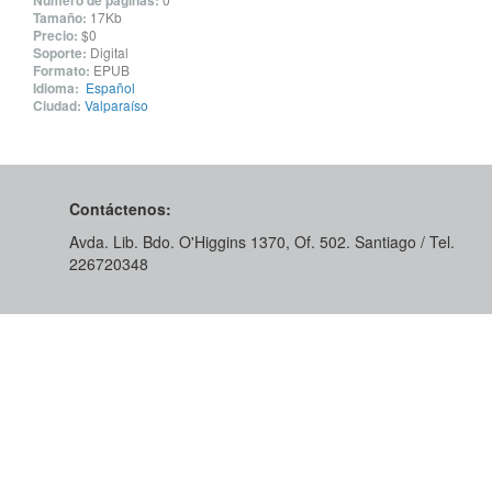
Número de páginas:
Tamaño:
17Kb
Precio:
$0
Soporte:
Digital
Formato:
EPUB
Idioma:
Español
Ciudad:
Valparaíso
Contáctenos:
Avda. Lib. Bdo. O'Higgins 1370, Of. 502. Santiago / Tel.
226720348