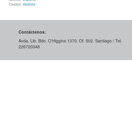
Ciudad:
Valdivia
Contáctenos:
Avda. Lib. Bdo. O'Higgins 1370, Of. 502. Santiago / Tel.
226720348