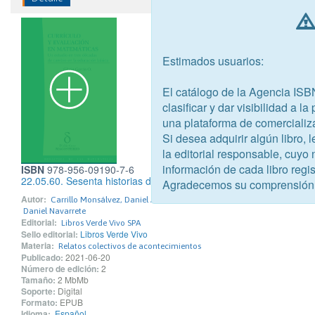
Estimados usuarios:
El catálogo de la Agencia ISB
clasificar y dar visibilidad a l
una plataforma de comercializ
Si desea adquirir algún libro,
la editorial responsable, cuyo
información de cada libro regis
ISBN
978-956-09190-7-6
22.05.60. Sesenta historias del terremoto del 60
Agradecemos su comprensión
Autor:
Carrillo Monsálvez, Daniel Antonio
Daniel Navarrete
Editorial:
Libros Verde Vivo SPA
Sello editorial:
Libros Verde Vivo
Materia:
Relatos colectivos de acontecimientos
Publicado:
2021-06-20
Número de edición:
2
Tamaño:
2 MbMb
Soporte:
Digital
Formato:
EPUB
Idioma:
Español