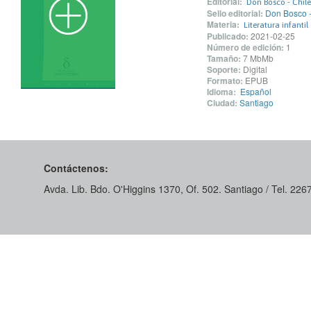
Editorial:
Don Bosco - Chile 
Sello editorial:
Don Bosco - 
Materia:
Literatura infantil
Publicado:
2021-02-25
Número de edición:
1
Tamaño:
7 MbMb
Soporte:
Digital
Formato:
EPUB
Idioma:
Español
Ciudad:
Santiago
Contáctenos:
Avda. Lib. Bdo. O'Higgins 1370, Of. 502. Santiago / Tel. 22