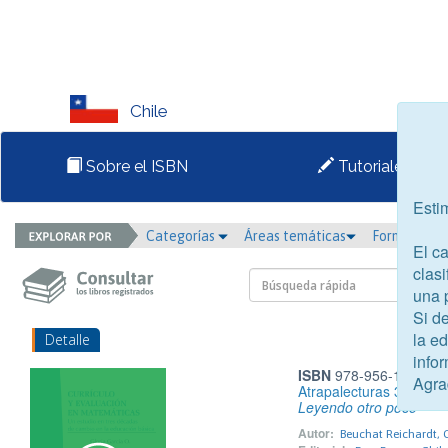
Chile
Sobre el ISBN
Tutoriales
Esti
Categorías
Áreas temáticas
Formato
El c
clasi
una 
Si d
la e
Detalle
infor
ISBN
978-956-18-1321
Agra
Atrapalecturas 3
Leyendo otro poco
Autor:
Beuchat Reichardt, C