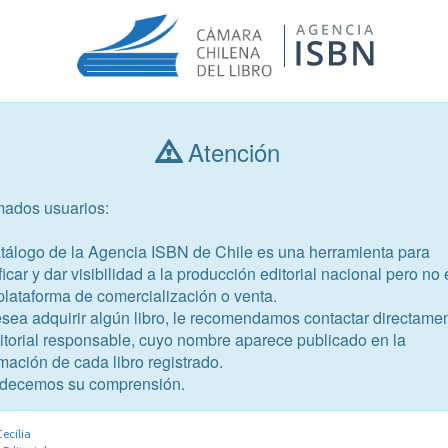
Atención
Consultar libros
mados usuarios:
Año de publicación
Público objetivo
atálogo de la Agencia ISBN de Chile es una herramienta para
ficar y dar visibilidad a la producción editorial nacional pero no 
plataforma de comercialización o venta.
esea adquirir algún libro, le recomendamos contactar directame
ditorial responsable, cuyo nombre aparece publicado en la
mación de cada libro registrado.
-2
decemos su comprensión.
ecilia