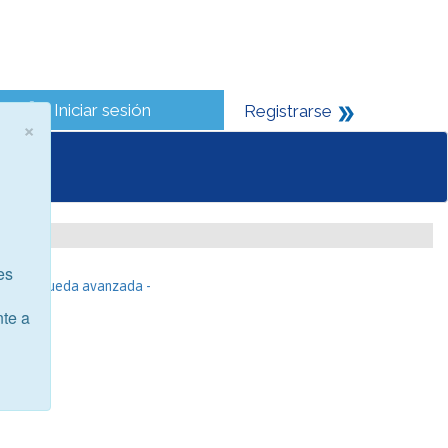
Iniciar sesión
Registrarse
×
es
- Búsqueda avanzada -
nte a