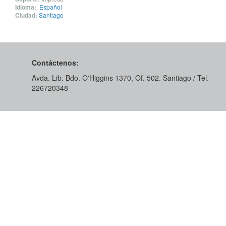
Idioma:
Español
Ciudad:
Santiago
Contáctenos:
Avda. Lib. Bdo. O'Higgins 1370, Of. 502. Santiago / Tel.
226720348