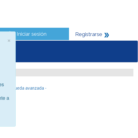
Iniciar sesión
Registrarse
×
es
- Búsqueda avanzada -
nte a