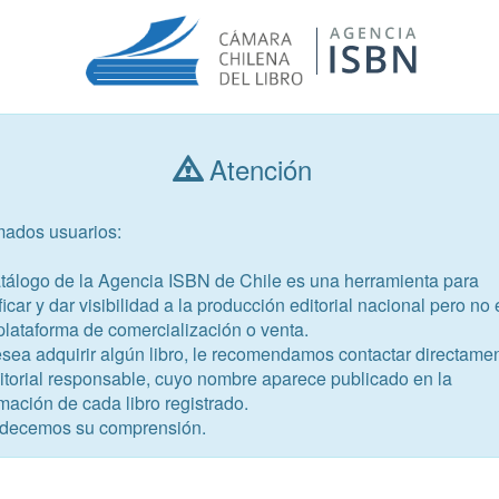
Atención
Consultar libros
mados usuarios:
Año de publicación
Público objetivo
atálogo de la Agencia ISBN de Chile es una herramienta para
ficar y dar visibilidad a la producción editorial nacional pero no 
plataforma de comercialización o venta.
esea adquirir algún libro, le recomendamos contactar directame
ditorial responsable, cuyo nombre aparece publicado en la
mación de cada libro registrado.
-2
decemos su comprensión.
encia