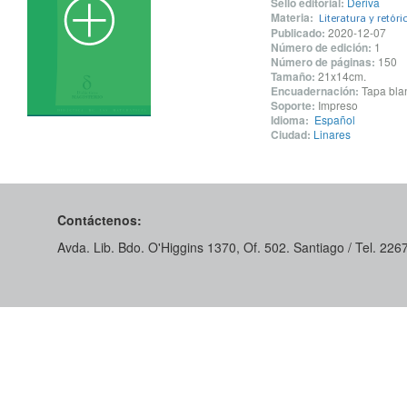
Sello editorial:
Deriva
Materia:
Literatura y retóri
Publicado:
2020-12-07
Número de edición:
1
Número de páginas:
150
Tamaño:
21x14cm.
Encuadernación:
Tapa blan
Soporte:
Impreso
Idioma:
Español
Ciudad:
Linares
Contáctenos:
Avda. Lib. Bdo. O'Higgins 1370, Of. 502. Santiago / Tel. 22