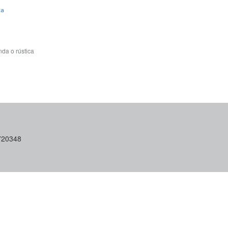
ca
da o rústica
6720348