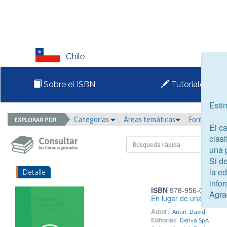
Chile
Sobre el ISBN
Tutoriales
Esti
Categorías
Áreas temáticas
Formato
El c
clasi
una 
Si d
la e
Detalle
infor
ISBN
978-956-09505-1
Agra
En lugar de una confer
Autor:
Antin, David
Editorial:
Deriva SpA