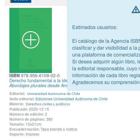
Estimados usuarios:
El catálogo de la Agencia ISB
clasificar y dar visibilidad a l
una plataforma de comercializ
Si desea adquirir algún libro,
la editorial responsable, cuyo
información de cada libro regis
ISBN
978-956-6109-02-0
Derecho fundamental a la identidad cultural
Agradecemos su comprensión
Abordajes plurales desde América Latina
Editorial:
Universidad Autónoma de Chile
Sello editorial:
Ediciones Universidad Autónoma de Chile
Materia:
Derechos civiles y políticos
Publicado:
2020-12-15
Número de edición:
2
Número de páginas:
380
Tamaño:
15x21cm.
Encuadernación:
Tapa blanda o rústica
Soporte:
Impreso