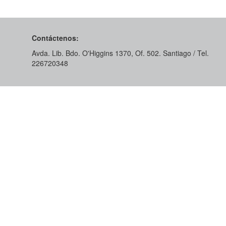
Contáctenos:
Avda. Lib. Bdo. O'Higgins 1370, Of. 502. Santiago / Tel.
226720348