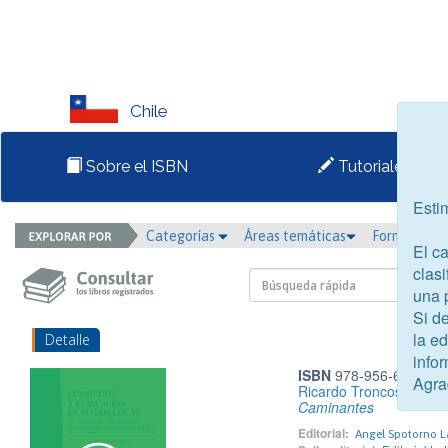
Chile
Sobre el ISBN
Tutoriales
Esti
Categorías
Áreas temáticas
Formato
El c
clasi
una 
Si d
la e
Detalle
infor
ISBN
978-956-6040-13
Agra
Ricardo Troncoso Muñ
Caminantes
Editorial:
Angel Spotorno L