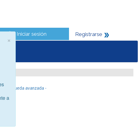
Iniciar sesión
Registrarse
×
es
- Búsqueda avanzada -
nte a