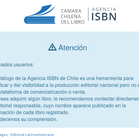
Atención
Consultar libros
mados usuarios:
Año de publicación
Público objetivo
atálogo de la Agencia ISBN de Chile es una herramienta para
ficar y dar visibilidad a la producción editorial nacional pero no 
plataforma de comercialización o venta.
esea adquirir algún libro, le recomendamos contactar directame
ditorial responsable, cuyo nombre aparece publicado en la
mación de cada libro registrado.
-2
decemos su comprensión.
oz
agos - Editorial Latinoamericana