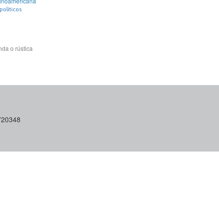
atinoamericana
políticos
da o rústica
6720348