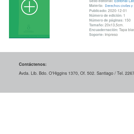
Sello editorial:
Editorial L
Materia:
Derechos civiles y 
Publicado:
2020-12-01
Número de edición:
1
Número de páginas:
150
Tamaño:
20x13,5cm.
Encuadernación:
Tapa blan
Soporte:
Impreso
Contáctenos:
Avda. Lib. Bdo. O'Higgins 1370, Of. 502. Santiago / Tel. 22