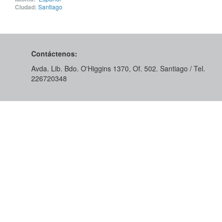
Ciudad:
Santiago
Contáctenos:
Avda. Lib. Bdo. O'Higgins 1370, Of. 502. Santiago / Tel.
226720348