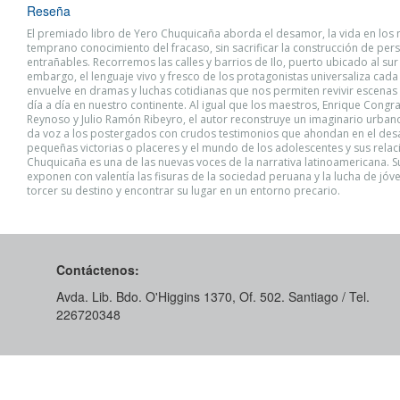
Reseña
El premiado libro de Yero Chuquicaña aborda el desamor, la vida en los
temprano conocimiento del fracaso, sin sacrificar la construcción de per
entrañables. Recorremos las calles y barrios de Ilo, puerto ubicado al sur 
embargo, el lenguaje vivo y fresco de los protagonistas universaliza cada
envuelve en dramas y luchas cotidianas que nos permiten revivir escenas 
día a día en nuestro continente. Al igual que los maestros, Enrique Congr
Reynoso y Julio Ramón Ribeyro, el autor reconstruye un imaginario urbano
da voz a los postergados con crudos testimonios que ahondan en el des
pequeñas victorias o placeres y el mundo de los adolescentes y sus relac
Chuquicaña es una de las nuevas voces de la narrativa latinoamericana. S
exponen con valentía las fisuras de la sociedad peruana y la lucha de jóv
torcer su destino y encontrar su lugar en un entorno precario.
Contáctenos:
Avda. Lib. Bdo. O'Higgins 1370, Of. 502. Santiago / Tel.
226720348