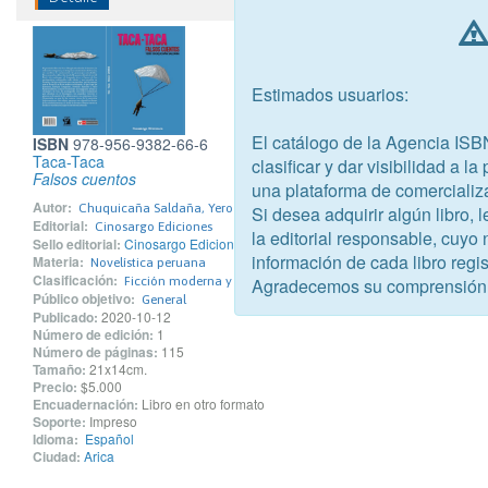
Estimados usuarios:
El catálogo de la Agencia ISB
ISBN
978-956-9382-66-6
Taca-Taca
clasificar y dar visibilidad a l
Falsos cuentos
una plataforma de comercializ
Autor:
Chuquicaña Saldaña, Yero
Si desea adquirir algún libro,
Editorial:
Cinosargo Ediciones
la editorial responsable, cuyo
Sello editorial:
Cinosargo Ediciones
información de cada libro regis
Materia:
Novelística peruana
Clasificación:
Agradecemos su comprensión
Ficción moderna y contemporánea
Público objetivo:
General
Publicado:
2020-10-12
Número de edición:
1
Número de páginas:
115
Tamaño:
21x14cm.
Precio:
$5.000
Encuadernación:
Libro en otro formato
Soporte:
Impreso
Idioma:
Español
Ciudad:
Arica