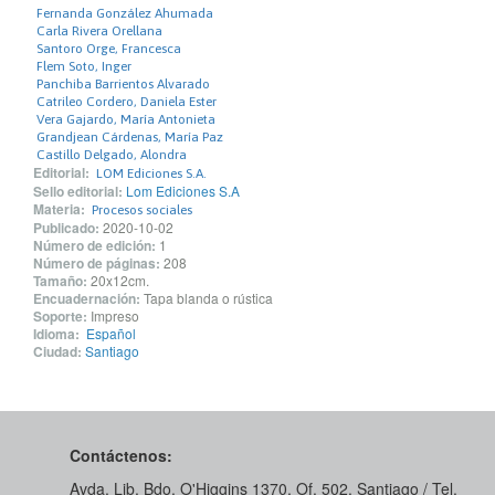
Fernanda González Ahumada
Carla Rivera Orellana
Santoro Orge, Francesca
Flem Soto, Inger
Panchiba Barrientos Alvarado
Catrileo Cordero, Daniela Ester
Vera Gajardo, María Antonieta
Grandjean Cárdenas, María Paz
Castillo Delgado, Alondra
Editorial:
LOM Ediciones S.A.
Sello editorial:
Lom Ediciones S.A
Materia:
Procesos sociales
Publicado:
2020-10-02
Número de edición:
1
Número de páginas:
208
Tamaño:
20x12cm.
Encuadernación:
Tapa blanda o rústica
Soporte:
Impreso
Idioma:
Español
Ciudad:
Santiago
Contáctenos:
Avda. Lib. Bdo. O'Higgins 1370, Of. 502. Santiago / Tel.