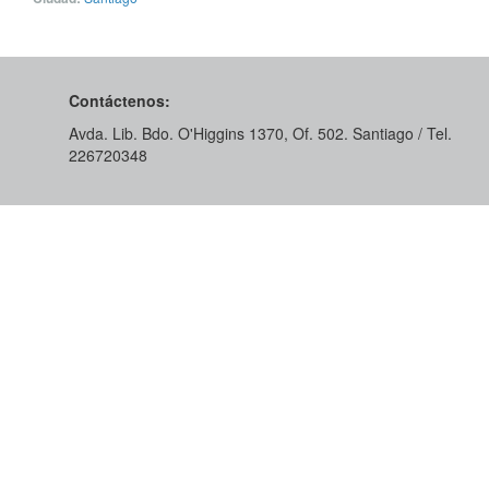
Contáctenos:
Avda. Lib. Bdo. O'Higgins 1370, Of. 502. Santiago / Tel.
226720348