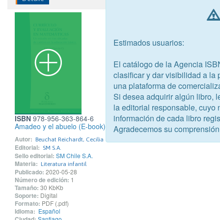
Estimados usuarios:
El catálogo de la Agencia ISB
clasificar y dar visibilidad a l
una plataforma de comercializ
Si desea adquirir algún libro,
la editorial responsable, cuyo
información de cada libro regis
ISBN
978-956-363-864-6
Amadeo y el abuelo (E-book)
Agradecemos su comprensión
Autor:
Beuchat Reichardt, Cecilia
Editorial:
SM S.A.
Sello editorial:
SM Chile S.A.
Materia:
Literatura infantil
Publicado:
2020-05-28
Número de edición:
1
Tamaño:
30 KbKb
Soporte:
Digital
Formato:
PDF (.pdf)
Idioma:
Español
Ciudad:
Santiago