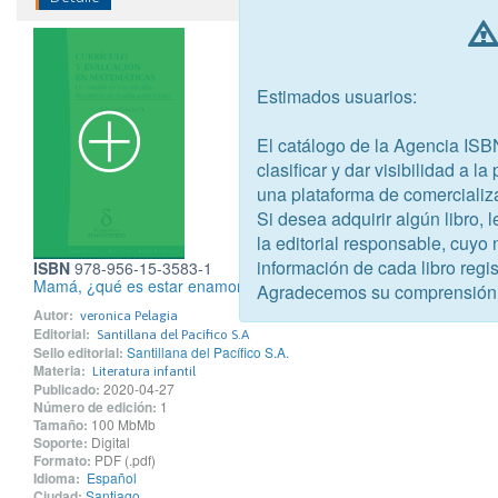
Estimados usuarios:
El catálogo de la Agencia ISB
clasificar y dar visibilidad a l
una plataforma de comercializ
Si desea adquirir algún libro,
la editorial responsable, cuyo
información de cada libro regis
ISBN
978-956-15-3583-1
Mamá, ¿qué es estar enamorada?
Agradecemos su comprensión
Autor:
veronica Pelagia
Editorial:
Santillana del Pacífico S.A
Sello editorial:
Santillana del Pacífico S.A.
Materia:
Literatura infantil
Publicado:
2020-04-27
Número de edición:
1
Tamaño:
100 MbMb
Soporte:
Digital
Formato:
PDF (.pdf)
Idioma:
Español
Ciudad:
Santiago