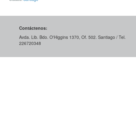
Contáctenos:
Avda. Lib. Bdo. O'Higgins 1370, Of. 502. Santiago / Tel.
226720348