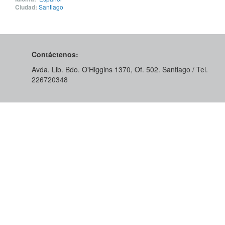
Ciudad:
Santiago
Contáctenos:
Avda. Lib. Bdo. O'Higgins 1370, Of. 502. Santiago / Tel.
226720348