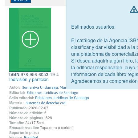
Estimados usuarios:
El catálogo de la Agencia ISB
clasificar y dar visibilidad a l
una plataforma de comercializ
Si desea adquirir algún libro,
la editorial responsable, cuyo
información de cada libro regis
ISBN
978-956-6053-19-4
Indivisión y partición
Agradecemos su comprensión
Autor:
Somarriva Undurraga, Manuel
Editorial:
Ediciones Jurídicas de Santiago
Sello editorial:
Ediciones Jurídicas de Santiago
Materia:
Sistemas de derecho civil
Publicado:
2020-02-07
Número de edición:
6
Número de páginas:
628
Tamaño:
24x17,5cm.
Encuadernación:
Tapa dura o cartoné
Soporte:
Impreso
Idioma:
Español