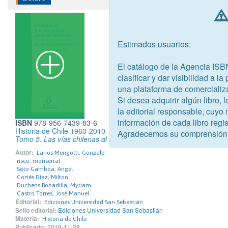
Estimados usuarios:
El catálogo de la Agencia ISB
clasificar y dar visibilidad a l
una plataforma de comercializ
Si desea adquirir algún libro,
la editorial responsable, cuyo
información de cada libro regis
ISBN
978-956-7439-83-6
Historia de Chile 1960-2010
Agradecemos su comprensión
Tomo 5. Las vías chilenas al socialismo. El gobierno de Salvador
Autor:
Larios Mengotti, Gonzalo
risco, monserrat
Soto Gamboa, Angel
Cortés Díaz, Milton
Duchens Bobadilla, Myriam
Castro Torres, José Manuel
Editorial:
Ediciones Universidad San Sebastián
Sello editorial:
Ediciones Universidad San Sebastián
Materia:
Historia de Chile
Publicado:
2019-11-28