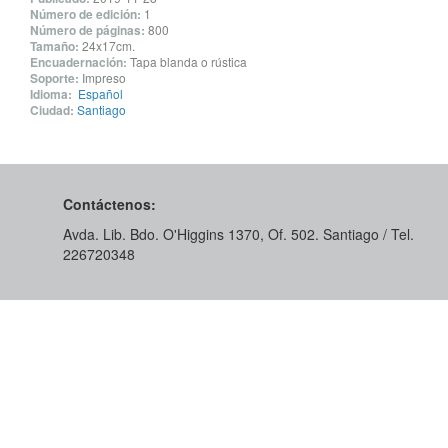
Número de edición:
1
Número de páginas:
800
Tamaño:
24x17cm.
Encuadernación:
Tapa blanda o rústica
Soporte:
Impreso
Idioma:
Español
Ciudad:
Santiago
Contáctenos:
Avda. Lib. Bdo. O'Higgins 1370, Of. 502. Santiago / Tel.
226720348