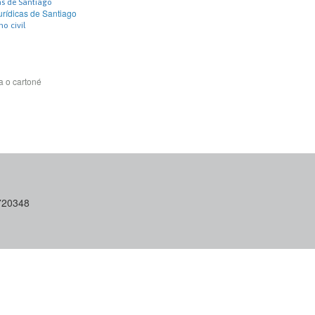
as de Santiago
urídicas de Santiago
o civil
a o cartoné
6720348