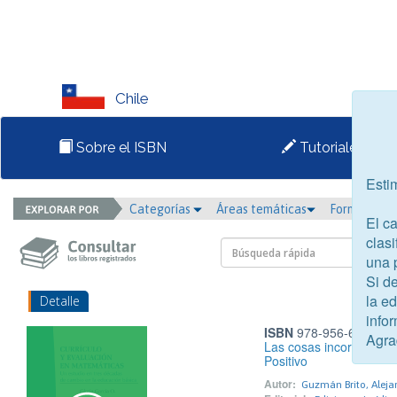
Chile
Sobre el ISBN
Tutoriales
Esti
Categorías
Áreas temáticas
Formato
El c
clasi
una 
Si d
la e
Detalle
infor
ISBN
978-956-6053-11
Agra
Las cosas incorporales 
Positivo
Autor:
Guzmán Brito, Aleja