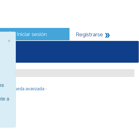
Iniciar sesión
Registrarse
×
es
- Búsqueda avanzada -
nte a