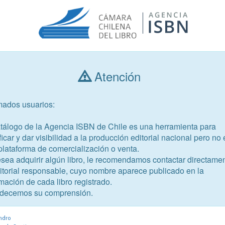
Atención
Consultar libros
mados usuarios:
Año de publicación
Público objetivo
atálogo de la Agencia ISBN de Chile es una herramienta para
ficar y dar visibilidad a la producción editorial nacional pero no 
plataforma de comercialización o venta.
esea adquirir algún libro, le recomendamos contactar directame
ditorial responsable, cuyo nombre aparece publicado en la
mación de cada libro registrado.
-8
decemos su comprensión.
en la Doctrina y en el Derecho
ndro