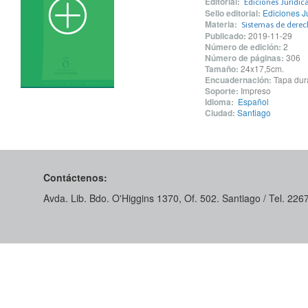
Editorial:
Ediciones Jurídic
Sello editorial:
Ediciones J
Materia:
Sistemas de derech
Publicado:
2019-11-29
Número de edición:
2
Número de páginas:
306
Tamaño:
24x17,5cm.
Encuadernación:
Tapa dur
Soporte:
Impreso
Idioma:
Español
Ciudad:
Santiago
Contáctenos:
Avda. Lib. Bdo. O'Higgins 1370, Of. 502. Santiago / Tel. 22