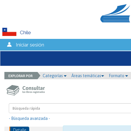
Chile
Iniciar sesión
Categorías
Áreas temáticas
Formato
- Búsqueda avanzada -
Detalle