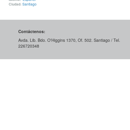
Ciudad:
Santiago
Contáctenos:
Avda. Lib. Bdo. O'Higgins 1370, Of. 502. Santiago / Tel.
226720348