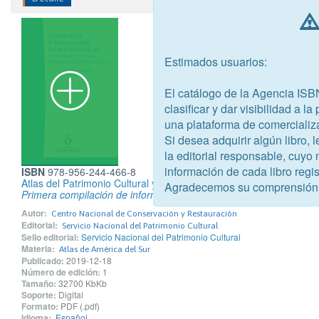
Estimados usuarios:
El catálogo de la Agencia ISB
clasificar y dar visibilidad a l
una plataforma de comercializ
Si desea adquirir algún libro,
la editorial responsable, cuyo
información de cada libro regis
ISBN
978-956-244-466-8
Atlas del Patrimonio Cultural y Natural
Agradecemos su comprensión
Primera compilación de información geoespacial. Chile 2016. Ver
Autor:
Centro Nacional de Conservación y Restauración
Editorial:
Servicio Nacional del Patrimonio Cultural
Sello editorial:
Servicio Nacional del Patrimonio Cultural
Materia:
Atlas de América del Sur
Publicado:
2019-12-18
Número de edición:
1
Tamaño:
32700 KbKb
Soporte:
Digital
Formato:
PDF (.pdf)
Idioma:
Español