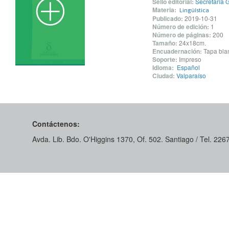
Sello editorial:
Secretaría 
Materia:
Lingüística
Publicado:
2019-10-31
Número de edición:
1
Número de páginas:
200
Tamaño:
24x18cm.
Encuadernación:
Tapa blan
Soporte:
Impreso
Idioma:
Español
Ciudad:
Valparaíso
Contáctenos:
Avda. Lib. Bdo. O'Higgins 1370, Of. 502. Santiago / Tel. 22