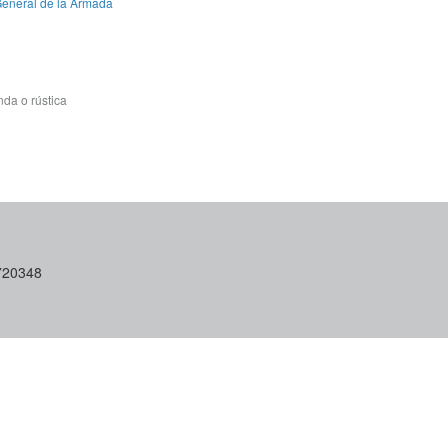
General de la Armada
da o rústica
6720348