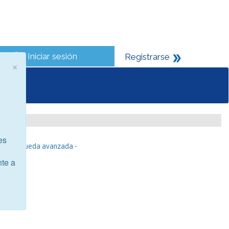
Iniciar sesión
Registrarse
×
es
- Búsqueda avanzada -
nte a