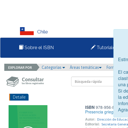
Chile
Sobre el ISBN
Tutoriales
Esti
Categorías
Áreas temáticas
Formato
El c
clasi
una 
Si d
la e
Detalle
infor
ISBN
978-956-8080-31
Agra
Presencia griega en el 
Autor:
Dirección de Educa
Editorial:
Secretaría Gener