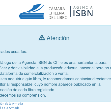
Atención
Consultar libros
mados usuarios:
Año de publicación
Público objetivo
atálogo de la Agencia ISBN de Chile es una herramienta para
ficar y dar visibilidad a la producción editorial nacional pero no 
plataforma de comercialización o venta.
esea adquirir algún libro, le recomendamos contactar directame
ditorial responsable, cuyo nombre aparece publicado en la
mación de cada libro registrado.
-0
decemos su comprensión.
léxico español
ción de la Armada
al de la Armada