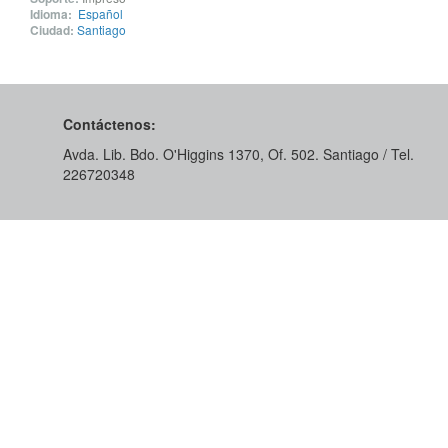
Idioma:
Español
Ciudad:
Santiago
Contáctenos:
Avda. Lib. Bdo. O'Higgins 1370, Of. 502. Santiago / Tel.
226720348