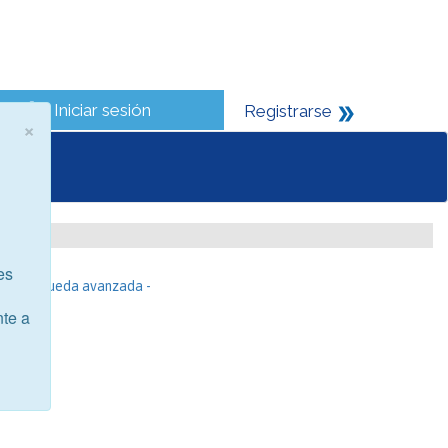
Iniciar sesión
Registrarse
×
es
- Búsqueda avanzada -
nte a