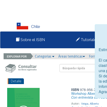
Chile
Sobre el ISBN
Tutoriales
Esti
Categorías
Áreas temáticas
Formato
El c
clasi
una 
Si d
la e
Detalle
infor
ISBN
978-956-7439-77
Agra
Workshop Alberto Veig
Con entrevista de Pedr
Autor:
Veiga, Alberto