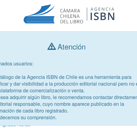
Atención
Consultar libros
mados usuarios:
Año de publicación
Público objetivo
atálogo de la Agencia ISBN de Chile es una herramienta para
ficar y dar visibilidad a la producción editorial nacional pero no 
plataforma de comercialización o venta.
esea adquirir algún libro, le recomendamos contactar directame
ditorial responsable, cuyo nombre aparece publicado en la
mación de cada libro registrado.
-5
decemos su comprensión.
a
o Ignacio Alonso