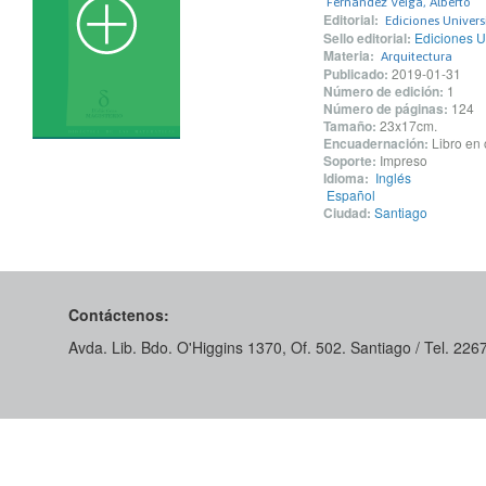
Fernández Veiga, Alberto
Editorial:
Ediciones Univer
Sello editorial:
Ediciones U
Materia:
Arquitectura
Publicado:
2019-01-31
Número de edición:
1
Número de páginas:
124
Tamaño:
23x17cm.
Encuadernación:
Libro en 
Soporte:
Impreso
Idioma:
Inglés
Español
Ciudad:
Santiago
Contáctenos:
Avda. Lib. Bdo. O'Higgins 1370, Of. 502. Santiago / Tel. 22