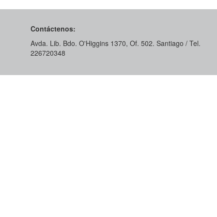
Contáctenos:
Avda. Lib. Bdo. O'Higgins 1370, Of. 502. Santiago / Tel.
226720348