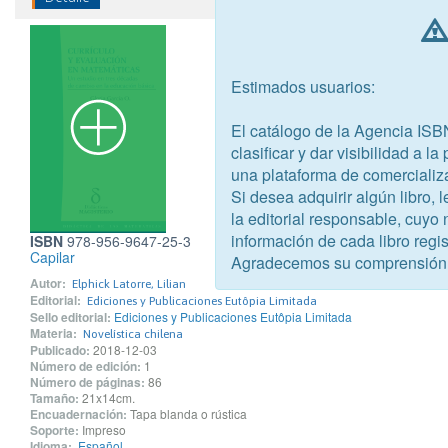
Estimados usuarios:
El catálogo de la Agencia ISB
clasificar y dar visibilidad a l
una plataforma de comercializ
Si desea adquirir algún libro,
la editorial responsable, cuyo
información de cada libro regis
ISBN
978-956-9647-25-3
Capilar
Agradecemos su comprensión
Autor:
Elphick Latorre, Lilian
Editorial:
Ediciones y Publicaciones Eutôpia Limitada
Sello editorial:
Ediciones y Publicaciones Eutôpia Limitada
Materia:
Novelística chilena
Publicado:
2018-12-03
Número de edición:
1
Número de páginas:
86
Tamaño:
21x14cm.
Encuadernación:
Tapa blanda o rústica
Soporte:
Impreso
Idioma:
Español