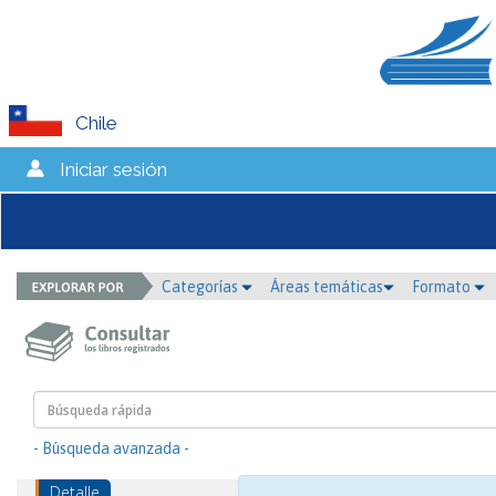
Chile
Iniciar sesión
Categorías
Áreas temáticas
Formato
- Búsqueda avanzada -
Detalle