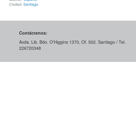
Ciudad:
Santiago
Contáctenos:
Avda. Lib. Bdo. O'Higgins 1370, Of. 502. Santiago / Tel.
226720348