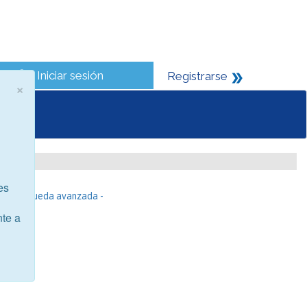
Iniciar sesión
Registrarse
×
es
- Búsqueda avanzada -
nte a