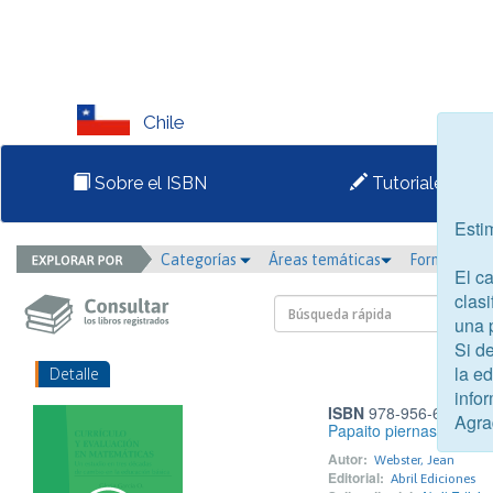
Chile
Sobre el ISBN
Tutoriales
Esti
Categorías
Áreas temáticas
Formato
El c
clasi
una 
Si d
la e
Detalle
infor
ISBN
978-956-6023-14
Agra
Papaito piernas largas
Autor:
Webster, Jean
Editorial:
Abril Ediciones