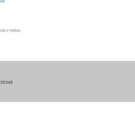
nes
da o rústica
6720348