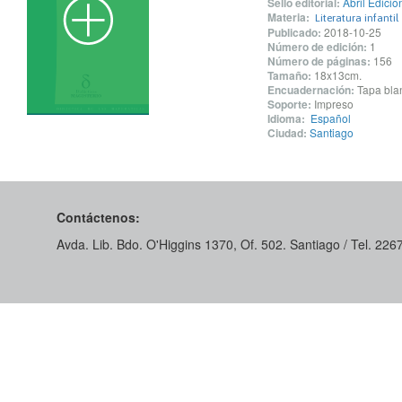
Sello editorial:
Abril Edicio
Materia:
Literatura infantil
Publicado:
2018-10-25
Número de edición:
1
Número de páginas:
156
Tamaño:
18x13cm.
Encuadernación:
Tapa blan
Soporte:
Impreso
Idioma:
Español
Ciudad:
Santiago
Contáctenos:
Avda. Lib. Bdo. O'Higgins 1370, Of. 502. Santiago / Tel. 22