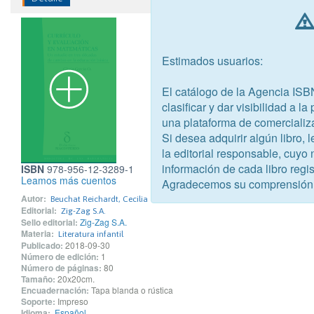
Estimados usuarios:
El catálogo de la Agencia ISB
clasificar y dar visibilidad a l
una plataforma de comercializ
Si desea adquirir algún libro,
la editorial responsable, cuyo
información de cada libro regis
ISBN
978-956-12-3289-1
Leamos más cuentos
Agradecemos su comprensión
Autor:
Beuchat Reichardt, Cecilia
Editorial:
Zig-Zag S.A.
Sello editorial:
Zig-Zag S.A.
Materia:
Literatura infantil
Publicado:
2018-09-30
Número de edición:
1
Número de páginas:
80
Tamaño:
20x20cm.
Encuadernación:
Tapa blanda o rústica
Soporte:
Impreso
Idioma:
Español