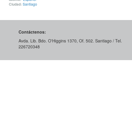
Ciudad:
Santiago
Contáctenos:
Avda. Lib. Bdo. O'Higgins 1370, Of. 502. Santiago / Tel.
226720348