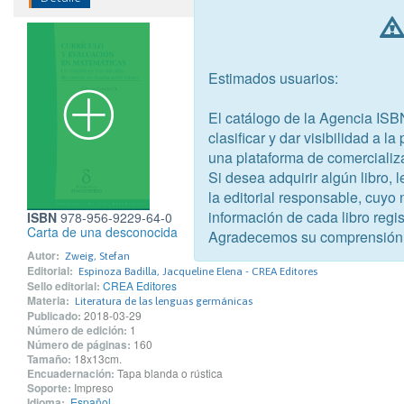
Estimados usuarios:
El catálogo de la Agencia ISB
clasificar y dar visibilidad a l
una plataforma de comercializ
Si desea adquirir algún libro,
la editorial responsable, cuyo
información de cada libro regis
ISBN
978-956-9229-64-0
Carta de una desconocida
Agradecemos su comprensión
Autor:
Zweig, Stefan
Editorial:
Espinoza Badilla, Jacqueline Elena - CREA Editores
Sello editorial:
CREA Editores
Materia:
Literatura de las lenguas germánicas
Publicado:
2018-03-29
Número de edición:
1
Número de páginas:
160
Tamaño:
18x13cm.
Encuadernación:
Tapa blanda o rústica
Soporte:
Impreso
Idioma:
Español