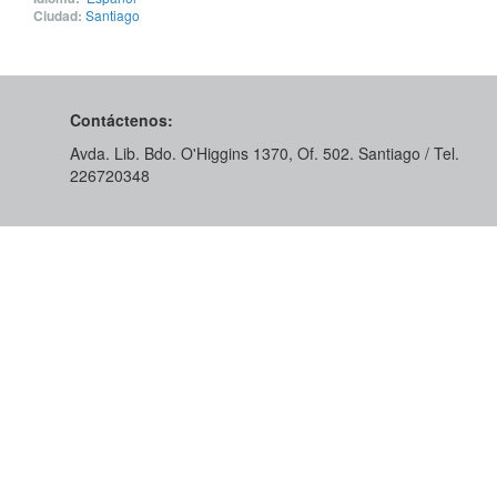
Ciudad:
Santiago
Contáctenos:
Avda. Lib. Bdo. O'Higgins 1370, Of. 502. Santiago / Tel.
226720348