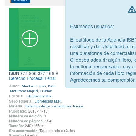
Estimados usuarios:
El catálogo de la Agencia ISB
clasificar y dar visibilidad a l
una plataforma de comercializ
Si desea adquirir algún libro,
la editorial responsable, cuyo
información de cada libro regis
ISBN
978-956-327-166-9
Derecho Procesal Penal
Agradecemos su comprensión
Autor:
Montero López, Raúl
Maturana Miquel, Cristián
Editorial:
Librotecnia M.R.
Sello editorial:
Librotecnia M.R.
Materia:
Derechos de los sospechosos Juicios
Publicado:
2017-11-15
Número de edición:
3
Número de páginas:
1540
Tamaño:
240x165cm.
Encuadernación:
Tapa blanda o rústica
Soporte:
Impreso