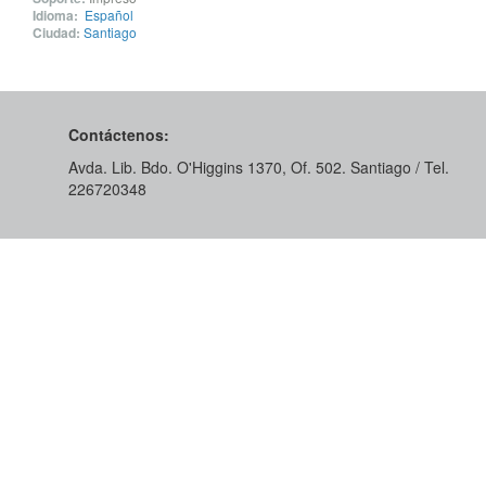
Idioma:
Español
Ciudad:
Santiago
Contáctenos:
Avda. Lib. Bdo. O'Higgins 1370, Of. 502. Santiago / Tel.
226720348