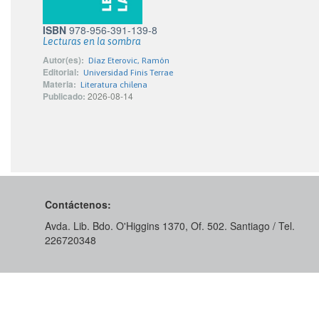
ISBN
978-956-391-139-8
Lecturas en la sombra
Autor(es):
Díaz Eterovic, Ramón
Editorial:
Universidad Finis Terrae
Materia:
Literatura chilena
Publicado:
2026-08-14
Contáctenos:
Avda. Lib. Bdo. O'Higgins 1370, Of. 502. Santiago / Tel.
226720348