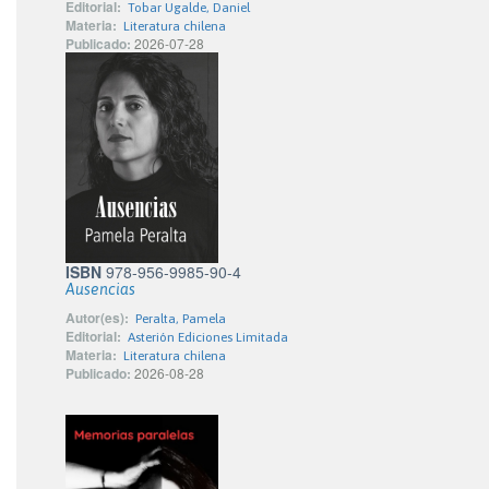
Editorial:
Tobar Ugalde, Daniel
Materia:
Literatura chilena
Publicado:
2026-07-28
ISBN
978-956-9985-90-4
Ausencias
Autor(es):
Peralta, Pamela
Editorial:
Asterión Ediciones Limitada
Materia:
Literatura chilena
Publicado:
2026-08-28