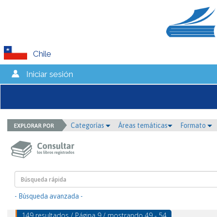
Chile
Iniciar sesión
Categorías
Áreas temáticas
Formato
- Búsqueda avanzada -
149 resultados / Página 9 / mostrando 49 - 54