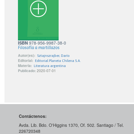
ISBN
978-956-9987-38-0
Filosofía a martillazos
Autor(es):
Sztajnszrajber, Darío
Editorial:
Editorial Planeta Chilena S.A.
Materia:
Literatura argentina
Publicado:
2020-07-01
Contáctenos:
Avda. Lib. Bdo. O'Higgins 1370, Of. 502. Santiago / Tel.
226720348