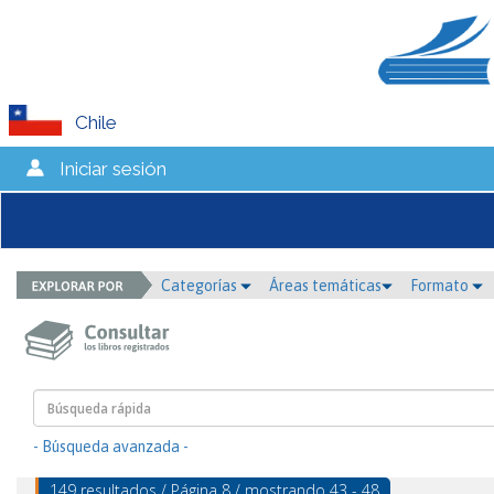
Chile
Iniciar sesión
Categorías
Áreas temáticas
Formato
- Búsqueda avanzada -
149 resultados / Página 8 / mostrando 43 - 48