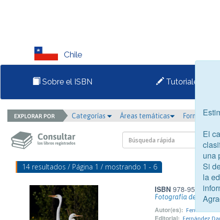
Chile
Sobre el ISBN
Tutoriales
Esti
Categorías
Áreas temáticas
Formato
El c
clasi
una 
Si d
14 resultados / Página 1 / mostrando 1 - 6
la e
infor
ISBN
978-956-420-3
Agra
Fotografía de aves p
Autor(es):
Fernández Da
Editorial:
Fernández Dar