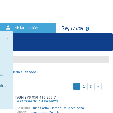
Iniciar sesión
Registrarse
×
- Búsqueda avanzada -
es
nte a
1
2
3
»
ISBN
978-956-418-266-7
La estrella de la esperanza
Autor(es):
Bruna Castro, Marcela; Da Sacco, Anna
Editorial:
Bruna Castro, Marcela