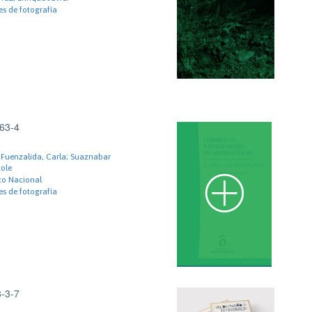
s de fotografía
63-4
 Fuenzalida, Carla; Suaznabar
cole
co Nacional
s de fotografía
-3-7