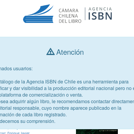
Atención
Consultar libros
mados usuarios:
Año de publicación
Público objetivo
atálogo de la Agencia ISBN de Chile es una herramienta para
ficar y dar visibilidad a la producción editorial nacional pero no 
plataforma de comercialización o venta.
esea adquirir algún libro, le recomendamos contactar directame
ditorial responsable, cuyo nombre aparece publicado en la
mación de cada libro registrado.
92-8
decemos su comprensión.
ara principiantes
rraz, Enrique Javier
raz, Enrique Javier