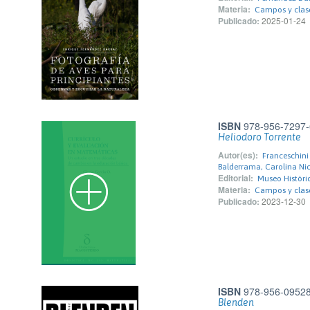
Materia:
Campos y clase
Publicado:
2025-01-24
ISBN
978-956-7297-
Heliodoro Torrente
Autor(es):
Franceschini
Balderrama, Carolina Ni
Editorial:
Museo Históri
Materia:
Campos y clase
Publicado:
2023-12-30
ISBN
978-956-09528
Blenden